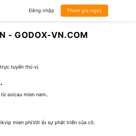
Đăng nhập
Tham gia ngay
VN - GODOX-VN.COM
rực tuyến thú vị.
.
từ soicau mien nam.️.
rikvip mien phiVới 👍 sự phát triển của cô.