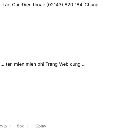
 Lào Cai. Điện thoại: (02143) 820 184. Chung
z,… ten mien mien phi Trang Web cung ...
cvip
8ok
12play