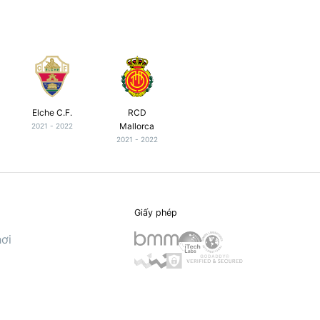
Elche C.F.
RCD
Mallorca
2021 - 2022
2021 - 2022
Giấy phép
ơi