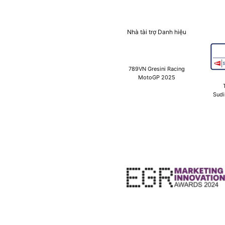
Nhà tài trợ Danh hiệu
789VN Gresini Racing
MotoGP 2025
Sudi