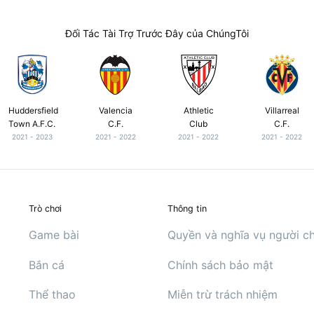
Đối Tác Tài Trợ Trước Đây của ChúngTôi
Huddersfield
Valencia
Athletic
Villarreal
Town A.F.C.
C.F.
Club
C.F.
2021 - 2023
2021 - 2022
2021 - 2022
2021 - 2022
Trò chơi
Thông tin
Game bài
Quyền và nghĩa vụ người ch
Bắn cá
Chính sách bảo mật
Thể thao
Miễn trừ trách nhiệm