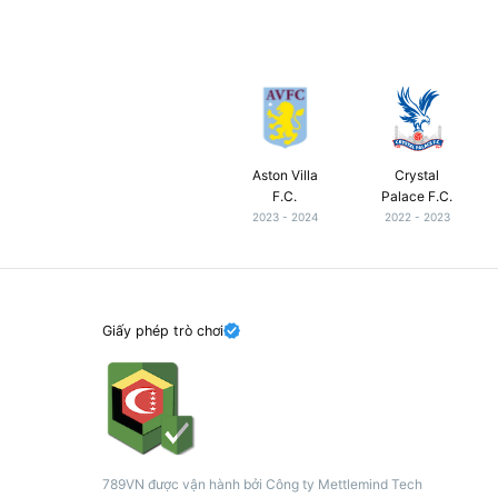
Aston Villa
Crystal
F.C.
Palace F.C.
2023 - 2024
2022 - 2023
Giấy phép trò chơi
789VN được vận hành bởi Công ty Mettlemind Tech