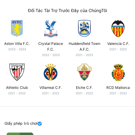
Đối Tác Tài Trợ Trước Đây của ChúngTôi
Aston Villa F.C.
Crystal Palace
Huddersfield Town
Valencia C.F.
F.C.
A.F.C.
2023 - 2024
2021 - 2022
2022 - 2023
2021 - 2023
Athletic Club
Villarreal C.F.
Elche C.F.
RCD Mallorca
2021 - 2022
2021 - 2022
2021 - 2022
2021 - 2022
Giấy phép trò chơi