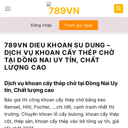
Chuyển
đến
nội
dung
Đăng nhập
Tham gia ngay
789VN DIEU KHOAN SU DUNG –
DỊCH VỤ KHOAN CẤY THÉP CHỜ
TẠI ĐỒNG NAI UY TÍN, CHẤT
LƯỢNG CAO
Dịch vụ khoan cấy thép chờ tại Đồng Nai Uy
tín, Chất lượng cao
Báo giá thi công khoan cấy thép chờ bằng keo
Ramset, Hilti, Fischer, ....chi tiết, cạnh tranh nhất thị
trường. Chuyên khoan lỗ cấy bulong, khoan cấy thép
cột, thép sàn, khoan cấy thép vào bê tông uy tín, giá