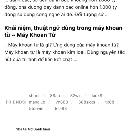
đồng. pha duong day danh bac online hon 1.000 ty
dong su dung cong nghe ai de. Đối tượng sử ...
Khái niệm, thuật ngữ dùng trong máy khoan
từ ~ Máy Khoan Từ
I. Máy khoan từ là gì? Ứng dụng của máy khoan từ?
Máy khoan từ là máy khoan kim loại. Dùng nguyên tắc
hút của từ tính để liên kết chặt ...
shbet
88aa
32win
luck8
FRIENDS:
manclub
vn888
888slots
tx88
555win
dola88
Nhà tài trợ Danh hiệu