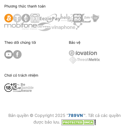
Phương thức thanh toán
Theo dõi chúng tôi
Bảo vệ
Chơi có trách nhiệm
Bản quyền © Copyright 2025 "
789VN
™. Tất cả các quyền
được bảo lưu.