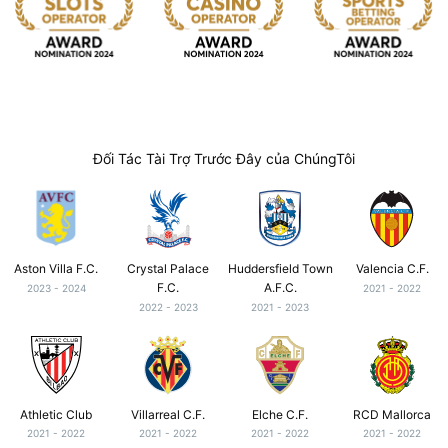
Đối Tác Tài Trợ Trước Đây của ChúngTôi
Aston Villa F.C.
Crystal Palace
Huddersfield Town
Valencia C.F.
F.C.
A.F.C.
2023 - 2024
2021 - 2022
2022 - 2023
2021 - 2023
Athletic Club
Villarreal C.F.
Elche C.F.
RCD Mallorca
2021 - 2022
2021 - 2022
2021 - 2022
2021 - 2022